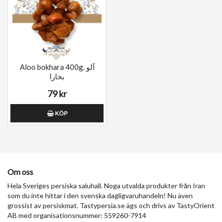
Aloo bokhara 400g. آلو
بخارا
79 kr
KÖP
Om oss
Hela Sveriges persiska saluhall. Noga utvalda produkter från Iran
som du inte hittar i den svenska dagligvaruhandeln! Nu även
grossist av persiskmat. Tastypersia.se ägs och drivs av TastyOrient
AB med organisationsnummer: 559260-7914