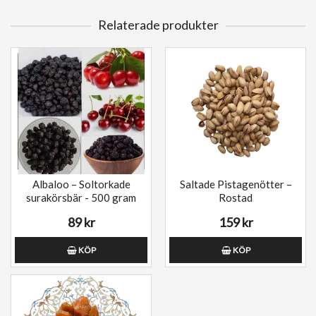
Relaterade produkter
Albaloo – Soltorkade
Saltade Pistagenötter –
surakörsbär - 500 gram
Rostad
89 kr
159 kr
KÖP
KÖP