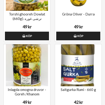
Torshi ghooreh Dowlat
Gröna Oliver - Durra
(660g). ترشی غوره
49 kr
49 kr
KÖP
KÖP
Inlagda omogna druvor -
Saltgurka Rumi - 660 g
Goreh /Khanom
49 kr
42 kr