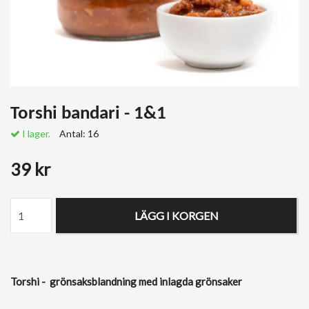
Torshi bandari - 1&1
I lager.
Antal:
16
39 kr
LÄGG I KORGEN
Torshi - grönsaksblandning med inlagda grönsaker