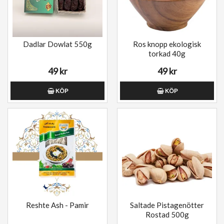
Dadlar Dowlat 550g
Ros knopp ekologisk
torkad 40g
49 kr
49 kr
KÖP
KÖP
Reshte Ash - Pamir
Saltade Pistagenötter
Rostad 500g