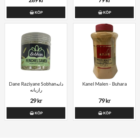
KÖP
KÖP
Dane Raziyane Sobhanدانه
Kanel Malen - Buhara
رازیانه
29 kr
79 kr
KÖP
KÖP