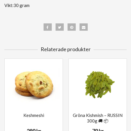
Vikt:30 gram
Relaterade produkter
Keshmeshi
Gröna Kishmish – RUSSIN
300g 🚚 📦
289 kr
79 kr