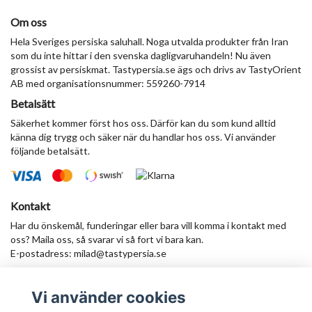
Om oss
Hela Sveriges persiska saluhall. Noga utvalda produkter från Iran
som du inte hittar i den svenska dagligvaruhandeln! Nu även
grossist av persiskmat. Tastypersia.se ägs och drivs av TastyOrient
AB med organisationsnummer: 559260-7914
Betalsätt
Säkerhet kommer först hos oss. Därför kan du som kund alltid
känna dig trygg och säker när du handlar hos oss. Vi använder
följande betalsätt.
Kontakt
Har du önskemål, funderingar eller bara vill komma i kontakt med
oss? Maila oss, så svarar vi så fort vi bara kan.
E-postadress:
milad@tastypersia.se
Vi använder cookies
Anmäl dig till vårt nyhetsbrev