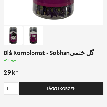
Blå Kornblomst - Sobhanگل ختمی
I lager.
29 kr
LÄGG I KORGEN