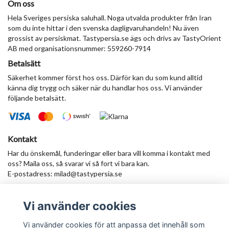
Om oss
Hela Sveriges persiska saluhall. Noga utvalda produkter från Iran
som du inte hittar i den svenska dagligvaruhandeln! Nu även
grossist av persiskmat. Tastypersia.se ägs och drivs av TastyOrient
AB med organisationsnummer: 559260-7914
Betalsätt
Säkerhet kommer först hos oss. Därför kan du som kund alltid
känna dig trygg och säker när du handlar hos oss. Vi använder
följande betalsätt.
Kontakt
Har du önskemål, funderingar eller bara vill komma i kontakt med
oss? Maila oss, så svarar vi så fort vi bara kan.
E-postadress:
milad@tastypersia.se
Vi använder cookies
Anmäl dig till vårt nyhetsbrev
Prenumerera
Vi använder cookies för att anpassa det innehåll som