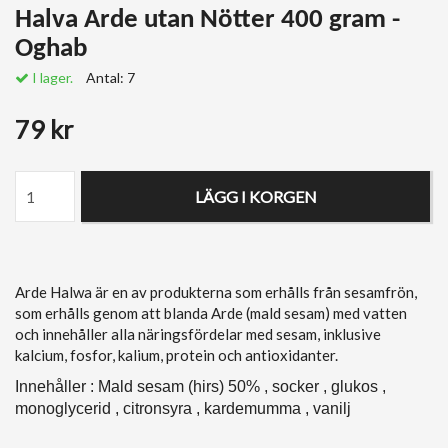
Halva Arde utan Nötter 400 gram -
Oghab
I lager.
Antal:
7
79 kr
LÄGG I KORGEN
Arde Halwa är en av produkterna som erhålls från sesamfrön,
som erhålls genom att blanda Arde (mald sesam) med vatten
och innehåller alla näringsfördelar med sesam, inklusive
kalcium, fosfor, kalium, protein och antioxidanter.
Innehåller : Mald sesam (hirs) 50% , socker , glukos ,
monoglycerid , citronsyra , kardemumma , vanilj