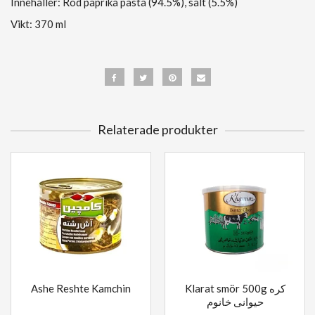
Innehåller: Röd paprika pasta (94.5%), salt (5.5%)
Vikt: 370 ml
Relaterade produkter
Ashe Reshte Kamchin
Klarat smör 500g کره
حیوانی خانوم