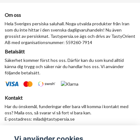
Om oss
Hela Sveriges persiska saluhall. Noga utvalda produkter från Iran
som du inte hittar i den svenska dagligvaruhandeln! Nu även
grossist av persiskmat. Tastypersia.se ägs och drivs av TastyOrient
AB med organisationsnummer: 559260-7914
Betalsätt
Säkerhet kommer först hos oss. Därför kan du som kund alltid
känna dig trygg och säker när du handlar hos oss. Vi använder
följande betalsätt.
Kontakt
Har du önskemål, funderingar eller bara vill komma i kontakt med
oss? Maila oss, så svarar vi så fort vi bara kan.
E-postadress:
milad@tastypersia.se
Vi använder cookies
Anmäl dig till vårt nyhetsbrev