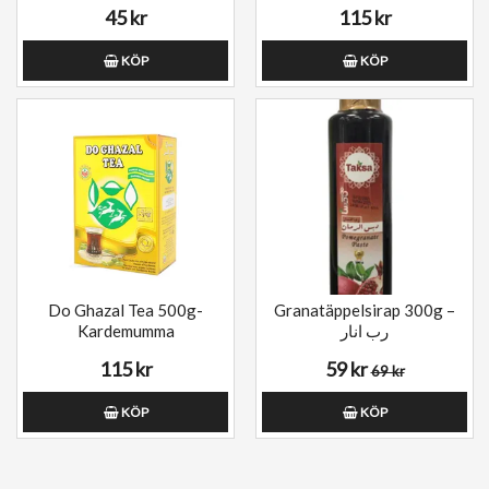
45 kr
115 kr
KÖP
KÖP
Do Ghazal Tea 500g-
Granatäppelsirap 300g –
Kardemumma
رب انار
115 kr
59 kr
69 kr
KÖP
KÖP