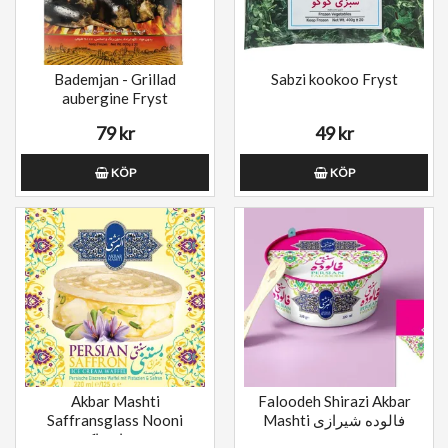
Bademjan - Grillad
Sabzi kookoo Fryst
aubergine Fryst
79 kr
49 kr
KÖP
KÖP
Akbar Mashti
Faloodeh Shirazi Akbar
Saffransglass Nooni
Mashti فالوده شیرازی
بستنی زعفرانی اکبر مشتی