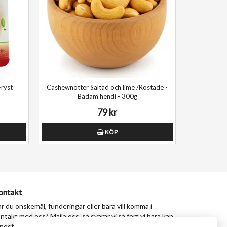
Fryst
Cashewnötter Saltad och lime /Rostade -
Badam hendi - 300g
79 kr
KÖP
ontakt
r du önskemål, funderingar eller bara vill komma i
ntakt med oss? Maila oss, så svarar vi så fort vi bara kan.
postadress:
milad@tastypersia.se