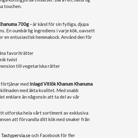
a touchen.
 Khanuma 700g -
är känd för sin fylliga, djupa
ns. En oumbärlig ingrediens i varje kök, oavsett
ler en entusiastisk hemmakock. Använd den för
ina favoriträtter
nik twist
mension till vegetariska rätter
e förtjänar med
Inlagd Vitlök Khanum Khanuma
 skillnaden med äkta kvalitet. Med snabb
et enklare än någonsin att ta del av vår
tt utforska hela vårt sortiment av exklusiva
hansen att förvandla ditt kök med smaker från
m
Tastypersia.se
och Facebook för fler