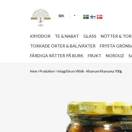
SEK
KRYDDOR
TE & NABAT
GLASS
NÖTTER & TO
TORKADE ÖRTER & BALJVÄXTER
FRYSTA GRÖNSA
FÄRDIGA RÄTTER PÅ BURK
FRUKT
NOROUZ
S
Hem
Produkter
Inlagd brun Vitlök - Khanum Khanuma 700g