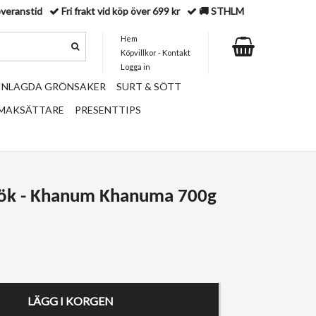
everanstid
Fri frakt vid köp över 699 kr
🚚 STHLM
Hem
Köpvillkor - Kontakt
Logga in
 INLAGDA GRÖNSAKER
SURT & SÖTT
SMAKSÄTTARE
PRESENTTIPS
tlök - Khanum Khanuma 700g
LÄGG I KORGEN