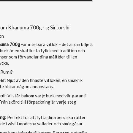
num Khanuma 700g - g Sirtorshi
on
numa 700g -
är inte bara vitlök – det är din biljett
e burk är en skattkista fylld med tradition och
ser som förvandlar dina måltider till en
ycke.
k Rumi?
er:
Njut av den finaste vitlöken, en smakrik
te hittar någon annanstans.
oll:
Vi står bakom varje burk med vår garanti
Från skörd till förpackning är varje steg
.
ng:
Perfekt för att lyfta dina persiska rätter
de twist i moderna sallader och smörgåsar.
nga konstgjorda tillsatser. Bara ren, naturlig