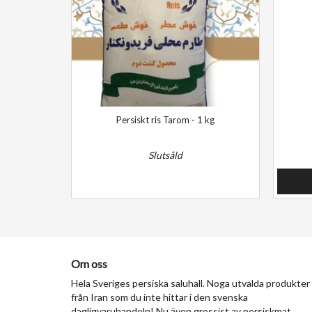
Persiskt ris Tarom - 1 kg
Slutsåld
Om oss
Hela Sveriges persiska saluhall. Noga utvalda produkter
från Iran som du inte hittar i den svenska
dagligvaruhandeln! Nu även grossist av persiskmat.