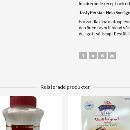
inspirerande recept och e
TastyPersia - Hela Sverige
Förvandla dina matupplevel
den är en favorit bland vå
du i gott sällskap! Beställ 
Relaterade produkter