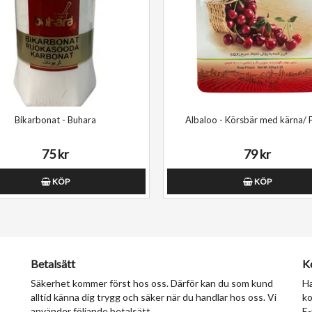
Bikarbonat - Buhara
Albaloo - Körsbär med kärna/ 
75 kr
79 kr
KÖP
KÖP
Betalsätt
K
Säkerhet kommer först hos oss. Därför kan du som kund
Ha
alltid känna dig trygg och säker när du handlar hos oss. Vi
ko
använder följande betalsätt.
E-