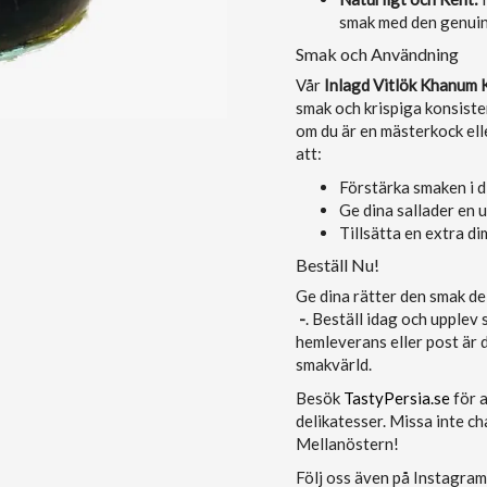
smak med den genuin
Smak och Användning
Vår
Inlagd Vitlök Khanum
smak och krispiga konsiste
om du är en mästerkock el
att:
Förstärka smaken i d
Ge dina sallader en u
Tillsätta en extra di
Beställ Nu!
Ge dina rätter den smak d
-
. Beställ idag och upplev
hemleverans eller post är d
smakvärld.
Besök
TastyPersia.se
för a
delikatesser. Missa inte c
Mellanöstern!
Följ oss även på Instagra