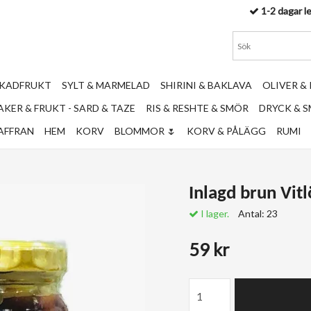
1-2 dagar l
RKADFRUKT
SYLT & MARMELAD
SHIRINI & BAKLAVA
OLIVER &
KER & FRUKT - SARD & TAZE
RIS & RESHTE & SMÖR
DRYCK & 
AFFRAN
HEM
KORV
BLOMMOR 🌷
KORV & PÅLÄGG
RUMI
Inlagd brun Vi
I lager.
Antal:
23
59 kr