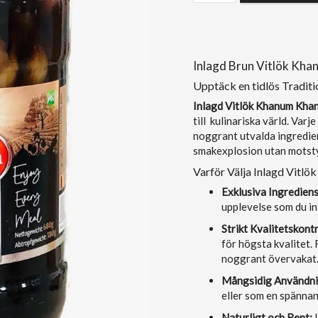
Inlagd Brun Vitlök Kha
Upptäck en tidlös Traditi
Inlagd Vitlök Khanum Kha
till kulinariska värld. Varj
noggrant utvalda ingredien
smakexplosion utan motst
Varför Välja Inlagd Vitlö
Exklusiva Ingrediens
upplevelse som du in
Strikt Kvalitetskontr
för högsta kvalitet. 
noggrant övervakat
Mångsidig Användni
eller som en spännan
Naturligt och Rent:
I