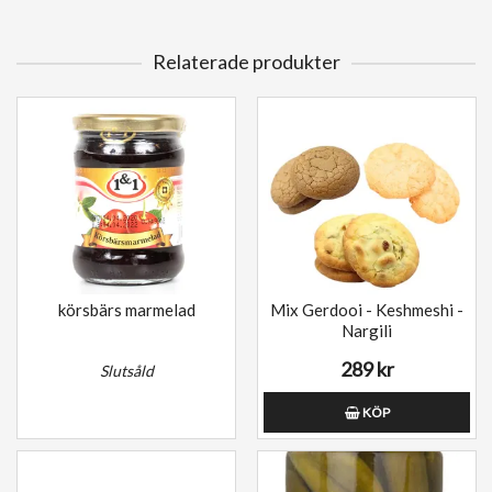
Relaterade produkter
körsbärs marmelad
Mix Gerdooi - Keshmeshi -
Nargili
289 kr
Slutsåld
KÖP