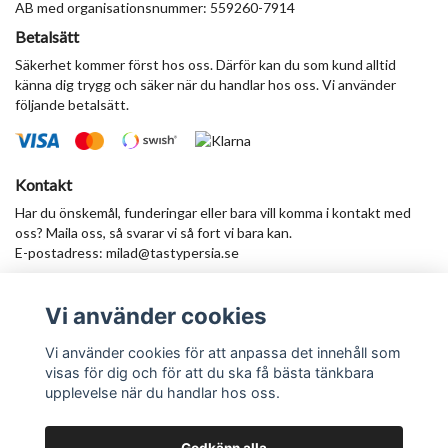
AB med organisationsnummer: 559260-7914
Betalsätt
Säkerhet kommer först hos oss. Därför kan du som kund alltid
känna dig trygg och säker när du handlar hos oss. Vi använder
följande betalsätt.
Kontakt
Har du önskemål, funderingar eller bara vill komma i kontakt med
oss? Maila oss, så svarar vi så fort vi bara kan.
E-postadress:
milad@tastypersia.se
Vi använder cookies
Anmäl dig till vårt nyhetsbrev
Prenumerera
Vi använder cookies för att anpassa det innehåll som
visas för dig och för att du ska få bästa tänkbara
upplevelse när du handlar hos oss.
Godkänn alla