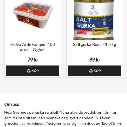
Halva Arde Konjedi 400
Saltgurka Rumi - 1,5 kg
gram - Oghab
79 kr
89 kr
KÖP
KÖP
Om oss
Hela Sveriges persiska saluhall. Noga utvalda produkter från Iran
som du inte hittar i den svenska dagligvaruhandeln! Nu även
grossist av persiskmat. Tastypersia.se ägs och drivs av TastyOrient