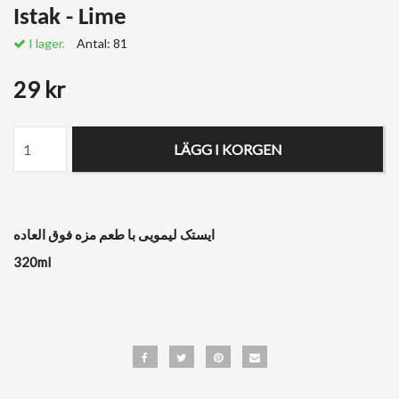
Istak - Lime
I lager.
Antal:
81
29 kr
LÄGG I KORGEN
ایستک لیمویی با طعم مزه فوق العاده
320ml