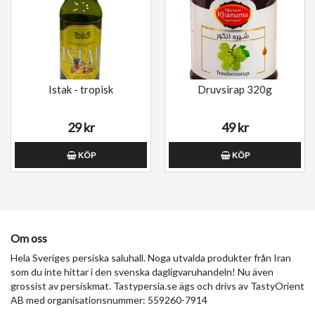
Istak - tropisk
Druvsirap 320g
29 kr
49 kr
KÖP
KÖP
Om oss
Hela Sveriges persiska saluhall. Noga utvalda produkter från Iran
som du inte hittar i den svenska dagligvaruhandeln! Nu även
grossist av persiskmat. Tastypersia.se ägs och drivs av TastyOrient
AB med organisationsnummer: 559260-7914