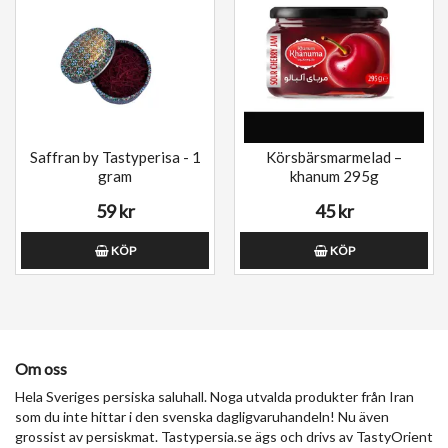
Saffran by Tastyperisa - 1
Körsbärsmarmelad –
gram
khanum 295g
59 kr
45 kr
KÖP
KÖP
Om oss
Hela Sveriges persiska saluhall. Noga utvalda produkter från Iran
som du inte hittar i den svenska dagligvaruhandeln! Nu även
grossist av persiskmat. Tastypersia.se ägs och drivs av TastyOrient