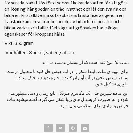
förbereda Nabat, lös först socker i kokande vatten för att göra
en lösning, häng sedan en tråd i vattnet och låt den svalna och
bilda en kristall.Denna söta substans kristalliseras genom en
fysisk mekanism som är beroende av tid och temperatur och
bildar vackra kristaller. Det sägs att grönsaken har många
egenskaper för kroppens hälsa
Vikt: 350 gram
Innehåller : Socker, vatten,saffran
نبات یک نوع قند است که از نیشکر بدست می آید.
برای تهیه ی نبات، ابتدا شکر را در آب جوش حل ‌کنید تا محلول درست
شود، سپس نخی در آب آویزان کنید و اجازه بدهید تا خنک شود و
بلوری تشکیل شود.
این ماده شیرین طی یک مکانیزم فیزیکی تابع زمان و دما، متبلور می
شود و به صورت کریستال های زیبا شکل می گیرد. گفته میشود نبات
خواص بسیاری برای سلامتی بدن دارد