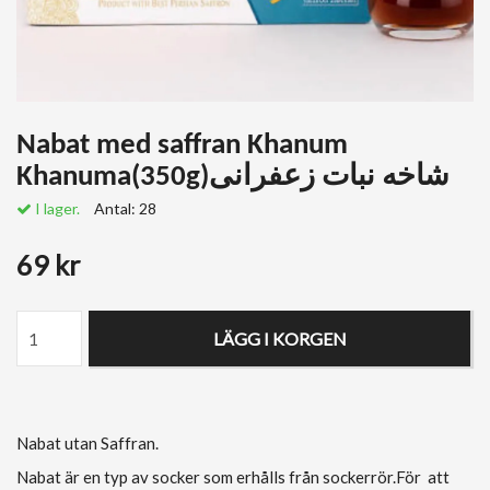
Nabat med saffran Khanum
Khanuma(350g)شاخه نبات زعفرانی
I lager.
Antal:
28
69 kr
LÄGG I KORGEN
Nabat utan Saffran.
Nabat
är en typ av socker som erhålls från sockerrör.För att