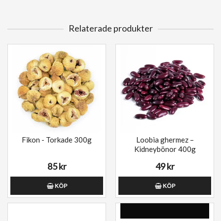
Relaterade produkter
Fikon - Torkade 300g
Loobia ghermez –
Kidneybönor 400g
85 kr
49 kr
KÖP
KÖP