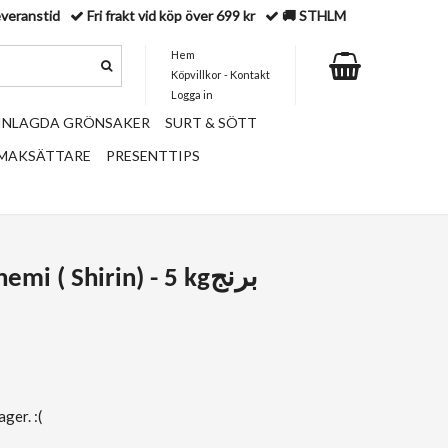
everanstid
Fri frakt vid köp över 699 kr
🚚 STHLM
Hem
Köpvillkor - Kontakt
Logga in
 INLAGDA GRÖNSAKER
SURT & SÖTT
SMAKSÄTTARE
PRESENTTIPS
mi ( Shirin) - 5 kgبرنج
ger. :(