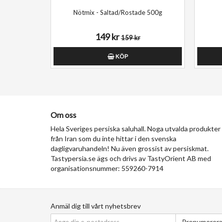
Nötmix - Saltad/Rostade 500g
149 kr
159 kr
KÖP
Om oss
Hela Sveriges persiska saluhall. Noga utvalda produkter
från Iran som du inte hittar i den svenska
dagligvaruhandeln! Nu även grossist av persiskmat.
Tastypersia.se ägs och drivs av TastyOrient AB med
organisationsnummer: 559260-7914
Anmäl dig till vårt nyhetsbrev
Prenumerer