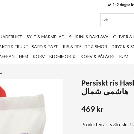
1-2 dagar l
RKADFRUKT
SYLT & MARMELAD
SHIRINI & BAKLAVA
OLIVER &
KER & FRUKT - SARD & TAZE
RIS & RESHTE & SMÖR
DRYCK & 
AFFRAN
HEM
KORV
BLOMMOR 🌷
KORV & PÅLÄGG
RUMI
برنج 
Persiskt ris Hashe
هاشمی شمال
469 kr
Produkten är tyvärr slut i la