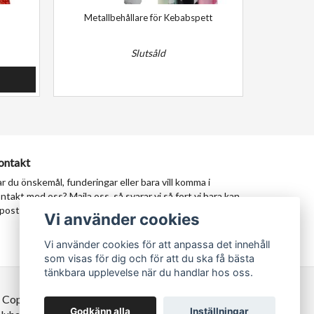
Metallbehållare för Kebabspett
Slutsåld
ontakt
r du önskemål, funderingar eller bara vill komma i
ntakt med oss? Maila oss, så svarar vi så fort vi bara kan.
postadress:
milad@tastypersia.se
Vi använder cookies
Vi använder cookies för att anpassa det innehåll
som visas för dig och för att du ska få bästa
tänkbara upplevelse när du handlar hos oss.
 Copyright TastyPersia - Hela Sveriges persiska
Godkänn alla
Inställningar