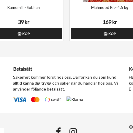
Kamomill - Sobhan
Mahmood Ris- 4.5 kg
39 kr
169 kr
KÖP
KÖP
Betalsätt
K
Säkerhet kommer först hos oss. Därför kan du som kund
Ha
alltid känna dig trygg och säker när du handlar hos oss. Vi
ko
använder följande betalsätt.
E-
©
a