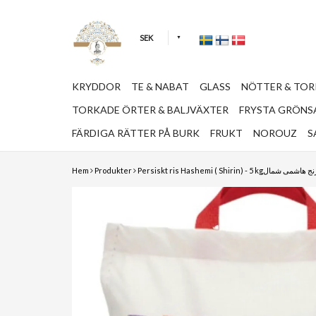
SEK
KRYDDOR
TE & NABAT
GLASS
NÖTTER & TO
TORKADE ÖRTER & BALJVÄXTER
FRYSTA GRÖNSA
FÄRDIGA RÄTTER PÅ BURK
FRUKT
NOROUZ
S
Hem
Produkter
Persiskt ris Hashemi ( Shirin) - 5 kgهاشمی شمال