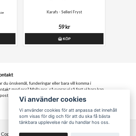
منقل گا
Karafs - Selleri Fryst
59 kr
KÖP
ontakt
r du önskemål, funderingar eller bara vill komma i
ntakt med oss? Maila oss, så svarar vi så fort vi bara kan.
postadress:
milad@tastypersia.se
Vi använder cookies
Vi använder cookies för att anpassa det innehåll
som visas för dig och för att du ska få bästa
tänkbara upplevelse när du handlar hos oss.
 Copyright TastyPersia - Hela Sveriges persiska