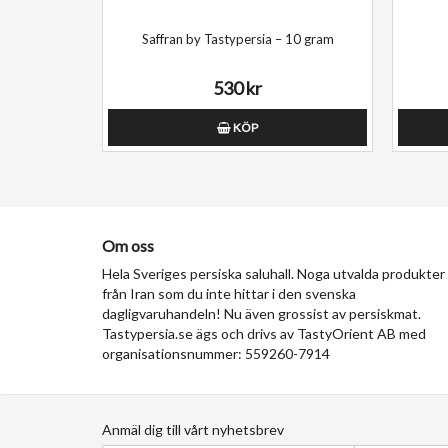
Saffran by Tastypersia – 10 gram
530 kr
KÖP
Om oss
Hela Sveriges persiska saluhall. Noga utvalda produkter
från Iran som du inte hittar i den svenska
dagligvaruhandeln! Nu även grossist av persiskmat.
Tastypersia.se ägs och drivs av TastyOrient AB med
organisationsnummer: 559260-7914
Anmäl dig till vårt nyhetsbrev