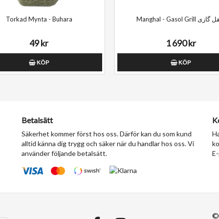
Torkad Mynta - Buhara
Manghal - Gasol Grill زی
49 kr
1 690 kr
KÖP
KÖP
Betalsätt
K
Säkerhet kommer först hos oss. Därför kan du som kund
Ha
alltid känna dig trygg och säker när du handlar hos oss. Vi
ko
använder följande betalsätt.
E-
©