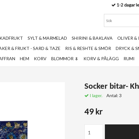
1-2 dagar l
RKADFRUKT
SYLT & MARMELAD
SHIRINI & BAKLAVA
OLIVER &
KER & FRUKT - SARD & TAZE
RIS & RESHTE & SMÖR
DRYCK & 
AFFRAN
HEM
KORV
BLOMMOR 🌷
KORV & PÅLÄGG
RUMI
Socker bitar- 
I lager.
Antal:
3
49 kr