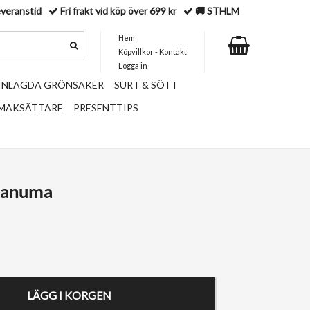
everanstid
Fri frakt vid köp över 699 kr
🚚 STHLM
Hem
Köpvillkor - Kontakt
Logga in
 INLAGDA GRÖNSAKER
SURT & SÖTT
SMAKSÄTTARE
PRESENTTIPS
Khanuma
LÄGG I KORGEN