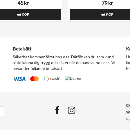
45 kr
79 kr
KÖP
KÖP
Betalsätt
K
Säkerhet kommer först hos oss. Därför kan du som kund
Ha
alltid känna dig trygg och säker när du handlar hos oss. Vi
ko
använder följande betalsätt.
E-
©
a
sa
Po