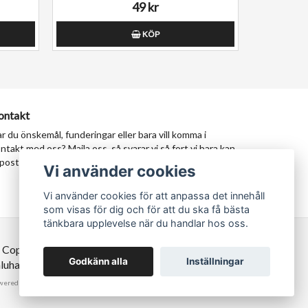
49 kr
KÖP
ontakt
r du önskemål, funderingar eller bara vill komma i
ntakt med oss? Maila oss, så svarar vi så fort vi bara kan.
postadress:
milad@tastypersia.se
Vi använder cookies
Vi använder cookies för att anpassa det innehåll
som visas för dig och för att du ska få bästa
tänkbara upplevelse när du handlar hos oss.
 Copyright TastyPersia - Hela Sveriges persiska
Godkänn alla
Inställningar
luhall!
wered by Quickbutik