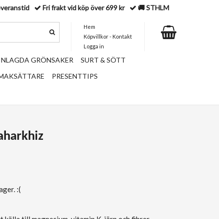
everanstid
Fri frakt vid köp över 699 kr
🚚 STHLM
Hem
Köpvillkor - Kontakt
Logga in
 INLAGDA GRÖNSAKER
SURT & SÖTT
SMAKSÄTTARE
PRESENTTIPS
aharkhiz
ger. :(