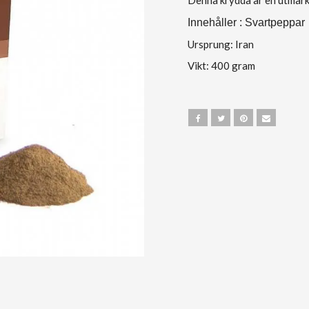
Denna krydda är en utmärkt 
Innehåller : Svartpeppar
Ursprung: Iran
Vikt: 400 gram