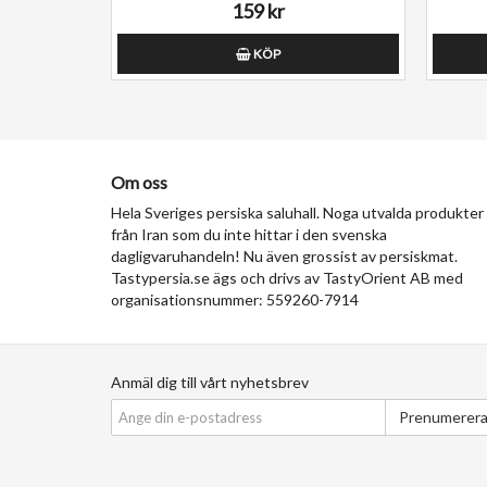
159 kr
KÖP
Om oss
Hela Sveriges persiska saluhall. Noga utvalda produkter
från Iran som du inte hittar i den svenska
dagligvaruhandeln! Nu även grossist av persiskmat.
Tastypersia.se ägs och drivs av TastyOrient AB med
organisationsnummer: 559260-7914
Anmäl dig till vårt nyhetsbrev
Prenumerer