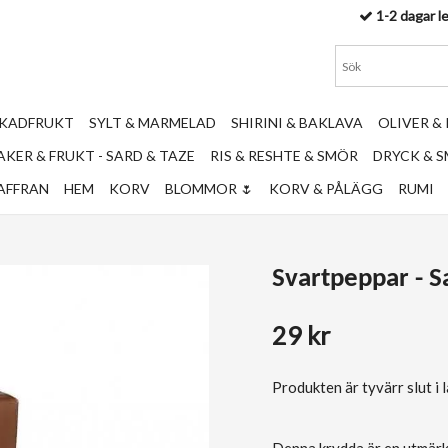
1-2 dagar l
RKADFRUKT
SYLT & MARMELAD
SHIRINI & BAKLAVA
OLIVER &
KER & FRUKT - SARD & TAZE
RIS & RESHTE & SMÖR
DRYCK & 
AFFRAN
HEM
KORV
BLOMMOR 🌷
KORV & PÅLÄGG
RUMI
Svartpeppar - S
29 kr
Produkten är tyvärr slut i la