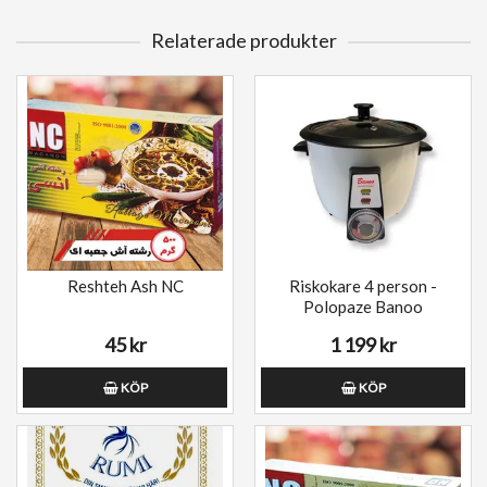
Relaterade produkter
Reshteh Ash NC
Riskokare 4 person -
Polopaze Banoo
45 kr
1 199 kr
KÖP
KÖP