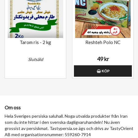
Tarom ris - 2 kg
Reshteh Polo NC
49 kr
Slutsåld
KÖP
Om oss
Hela Sveriges persiska saluhall. Noga utvalda produkter från Iran
som du inte hittar i den svenska dagligvaruhandeln! Nu även
grossist av persiskmat. Tastypersia.se ägs och drivs av TastyOrient
AB med organisationsnummer: 559260-7914