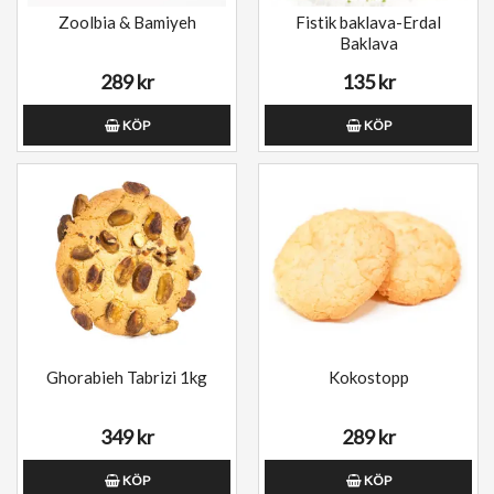
Zoolbia & Bamiyeh
Fistik baklava-Erdal
Baklava
289 kr
135 kr
KÖP
KÖP
Ghorabieh Tabrizi 1kg
Kokostopp
349 kr
289 kr
KÖP
KÖP