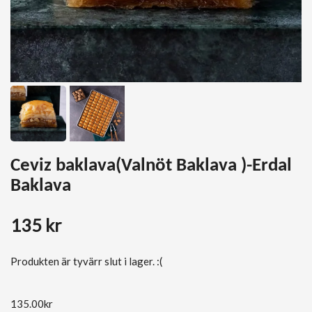
Ceviz baklava(Valnöt Baklava )-Erdal
Baklava
135 kr
Produkten är tyvärr slut i lager. :(
135.00
kr