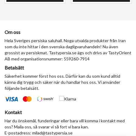
Om oss
Hela Sveriges persiska saluhall. Noga utvalda produkter från Iran
som du inte hittar i den svenska dagligvaruhandeln! Nu även
grossist av persiskmat. Tastypersia.se ägs och drivs av TastyOrient
AB med organisationsnummer: 559260-7914
Betalsätt
Säkerhet kommer först hos oss. Därför kan du som kund alltid
känna dig trygg och säker när du handlar hos oss. Vi använder
följande betalsätt.
Kontakt
Har du önskemål, funderingar eller bara vill komma i kontakt med
oss? Maila oss, så svarar vi så fort vi bara kan.
E-postadress:
milad@tastypersia.se