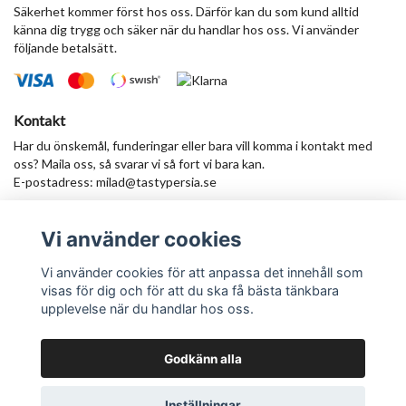
Säkerhet kommer först hos oss. Därför kan du som kund alltid
känna dig trygg och säker när du handlar hos oss. Vi använder
följande betalsätt.
Kontakt
Har du önskemål, funderingar eller bara vill komma i kontakt med
oss? Maila oss, så svarar vi så fort vi bara kan.
E-postadress:
milad@tastypersia.se
Vi använder cookies
Anmäl dig till vårt nyhetsbrev
Prenumerera
Vi använder cookies för att anpassa det innehåll som
visas för dig och för att du ska få bästa tänkbara
upplevelse när du handlar hos oss.
Godkänn alla
© Copyright TastyPersia - Hela Sveriges persiska saluhall!
Inställningar