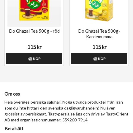
Do Ghazal Tea 500g - röd
Do Ghazal Tea 500g-
Kardemumma
115 kr
115 kr
KÖP
KÖP
Om oss
Hela Sveriges persiska saluhall. Noga utvalda produkter från Iran
som du inte hittar i den svenska dagligvaruhandeln! Nu även
grossist av persiskmat. Tastypersia.se ägs och drivs av TastyOrient
AB med organisationsnummer: 559260-7914
Betalsätt