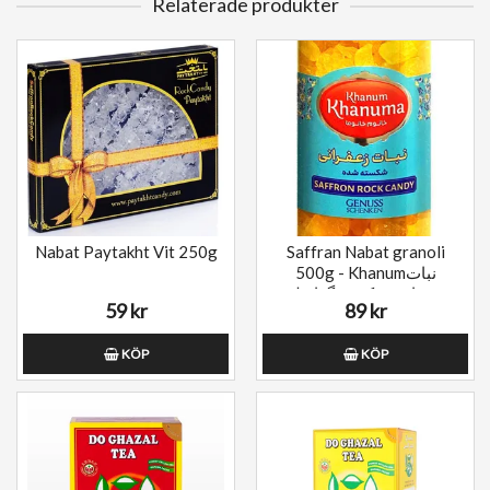
Relaterade produkter
Nabat Paytakht Vit 250g
Saffran Nabat granoli
500g - Khanumنبات
زعفرانی شکسته گرانولی
59 kr
89 kr
KÖP
KÖP