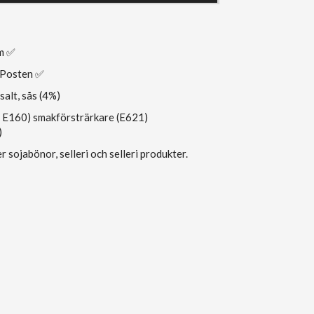
m ✅
 Posten ✅
 salt, sås (4%)
 E160) smakförsträrkare (E621)
)
r sojabönor, selleri och selleri produkter.