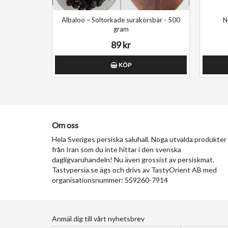
Albaloo – Soltorkade surakörsbär - 500
N
gram
89 kr
KÖP
Om oss
Hela Sveriges persiska saluhall. Noga utvalda produkter
från Iran som du inte hittar i den svenska
dagligvaruhandeln! Nu även grossist av persiskmat.
Tastypersia.se ägs och drivs av TastyOrient AB med
organisationsnummer: 559260-7914
Anmäl dig till vårt nyhetsbrev