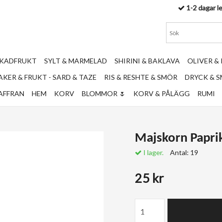
1-2 dagar l
RKADFRUKT
SYLT & MARMELAD
SHIRINI & BAKLAVA
OLIVER &
KER & FRUKT - SARD & TAZE
RIS & RESHTE & SMÖR
DRYCK & 
AFFRAN
HEM
KORV
BLOMMOR 🌷
KORV & PÅLÄGG
RUMI
Majskorn Papri
I lager.
Antal:
19
25 kr