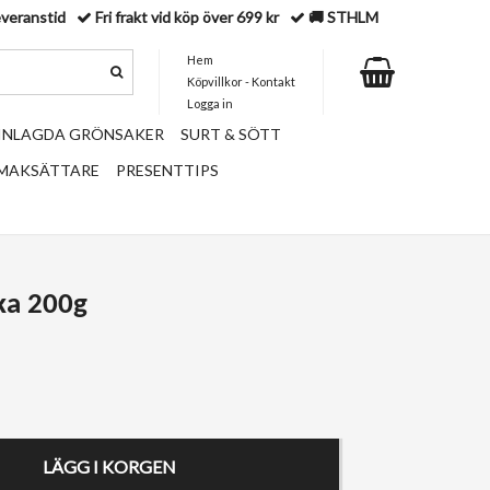
everanstid
Fri frakt vid köp över 699 kr
🚚 STHLM
Hem
Köpvillkor - Kontakt
Logga in
 INLAGDA GRÖNSAKER
SURT & SÖTT
SMAKSÄTTARE
PRESENTTIPS
ka 200g
LÄGG I KORGEN