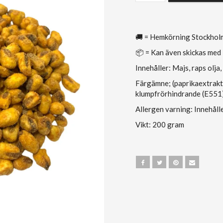
🚚 = Hemkörning Stockhol
📦 = Kan även skickas med
Innehåller: Majs, raps olja,
Färgämne; (paprikaextrakt
klumpfrörhindrande (E551
Allergen varning: Innehålle
Vikt: 200 gram