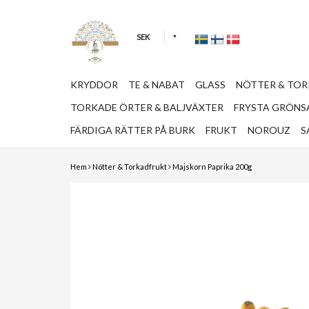
SEK
KRYDDOR
TE & NABAT
GLASS
NÖTTER & TO
TORKADE ÖRTER & BALJVÄXTER
FRYSTA GRÖNSA
FÄRDIGA RÄTTER PÅ BURK
FRUKT
NOROUZ
S
Hem
Nötter & Torkadfrukt
Majskorn Paprika 200g