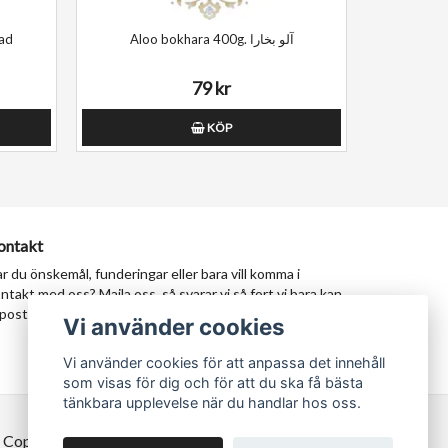
tad
Aloo bokhara 400g. آلو بخارا
79 kr
KÖP
ontakt
r du önskemål, funderingar eller bara vill komma i
ntakt med oss? Maila oss, så svarar vi så fort vi bara kan.
postadress:
milad@tastypersia.se
Vi använder cookies
Vi använder cookies för att anpassa det innehåll
som visas för dig och för att du ska få bästa
tänkbara upplevelse när du handlar hos oss.
 Copyright TastyPersia - Hela Sveriges persiska