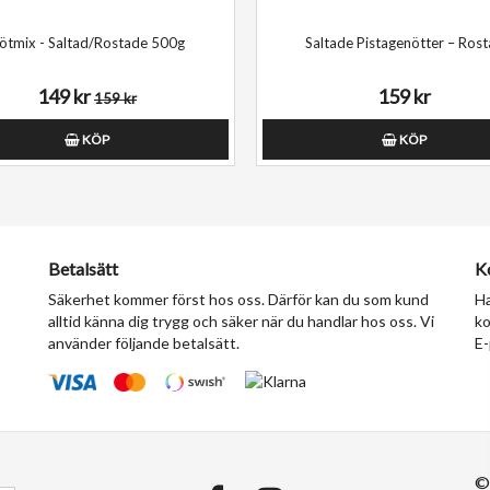
ötmix - Saltad/Rostade 500g
Saltade Pistagenötter – Ros
149 kr
159 kr
159 kr
KÖP
KÖP
Betalsätt
K
Säkerhet kommer först hos oss. Därför kan du som kund
Ha
alltid känna dig trygg och säker när du handlar hos oss. Vi
ko
använder följande betalsätt.
E-
©