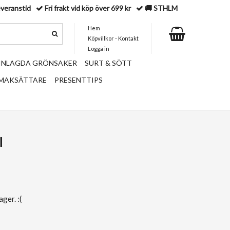
everanstid
Fri frakt vid köp över 699 kr
🚚 STHLM
Hem
Köpvillkor - Kontakt
Logga in
 INLAGDA GRÖNSAKER
SURT & SÖTT
SMAKSÄTTARE
PRESENTTIPS
l
ger. :(