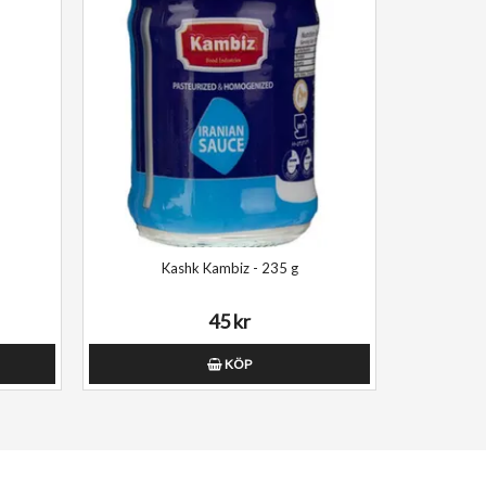
Kashk Kambiz - 235 g
45 kr
KÖP