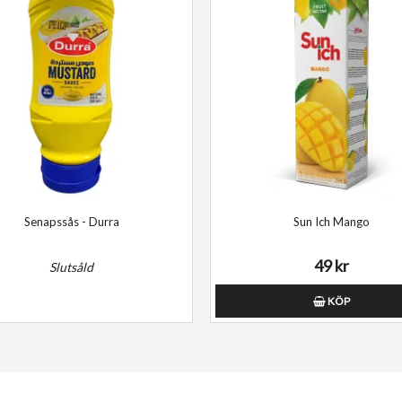
Senapssås - Durra
Sun Ich Mango
49 kr
Slutsåld
KÖP