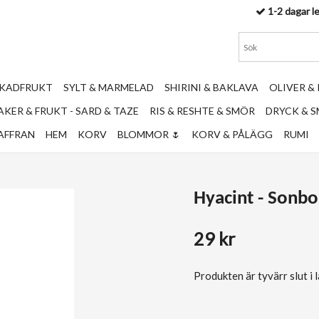
1-2 dagar l
RKADFRUKT
SYLT & MARMELAD
SHIRINI & BAKLAVA
OLIVER &
KER & FRUKT - SARD & TAZE
RIS & RESHTE & SMÖR
DRYCK & 
AFFRAN
HEM
KORV
BLOMMOR 🌷
KORV & PÅLÄGG
RUMI
Hyacint - Sonbo
29 kr
Produkten är tyvärr slut i la